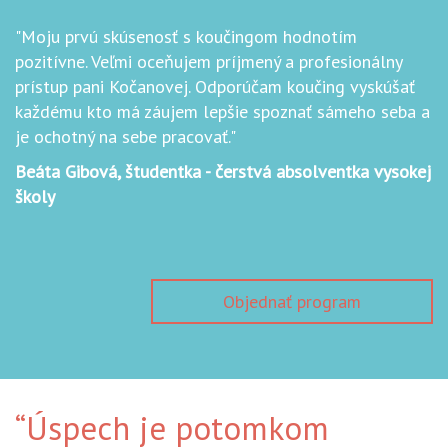
"Moju prvú skúsenosť s koučingom hodnotím
pozitívne. Veľmi oceňujem príjmený a profesionálny
prístup pani Kočanovej. Odporúčam koučing vyskúšať
každému kto má záujem lepšie spoznať sámeho seba a
je ochotný na sebe pracovať."
Beáta Gibová, študentka - čerstvá absolventka vysokej
školy
Objednať program
“Úspech je potomkom