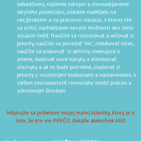
sebadôvery, nájdenie zdrojov a znovuobjavenie
skrytého potenciálu, získanie nadhľadu na
vec/problém a na pracovnú situáciu, v ktorej ste
sa ocitli, nachádzanie nových možností ako tieto
situácie riešiť. Naučíte sa rozoznávať a určovať si
priority, naučíte sa povedať “nie”, redukovať stres,
naučíte sa plánovať si aktivity smerujúce k
zmene, budovať nové návyky a eliminovať
zlozvyky a ak to bude potrebné, zladovať si
priority s vnútornými hodnotami a nastaveniami, s
cieľom znovunastoliť rovnováhu medzi prácou a
súkromným životom.
Inšpirujte sa príbehom mojej malej klientky, ktorý je o
tom, že kto vie PREČO, dokáže akékoľvek AKO