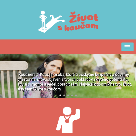
"Kouč neradí. Kouč je osoba, ktorá ti poskytne bezpečný a dôverný
priestor na znovuobjavenie tvojich pokladov, skrytého potenciálu,
aby si si mohol a vedel poradiť sám. Najväčší odborník na tvoj život,
si ty sám." Život s koučom
1
2
3
4
5