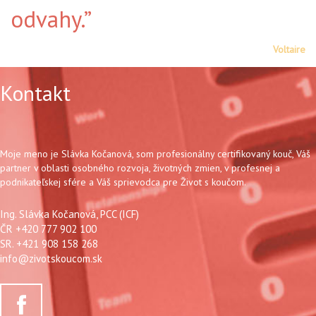
odvahy.”
Voltaire
Kontakt
Moje meno je Slávka Kočanová, som profesionálny certifikovaný kouč, Váš
partner v oblasti osobného rozvoja, životných zmien, v profesnej a
podnikateľskej sfére a Váš sprievodca pre Život s koučom.
Ing. Slávka Kočanová, PCC (ICF)
ČR +420 777 902 100
SR. +421 908 158 268
info@zivotskoucom.sk