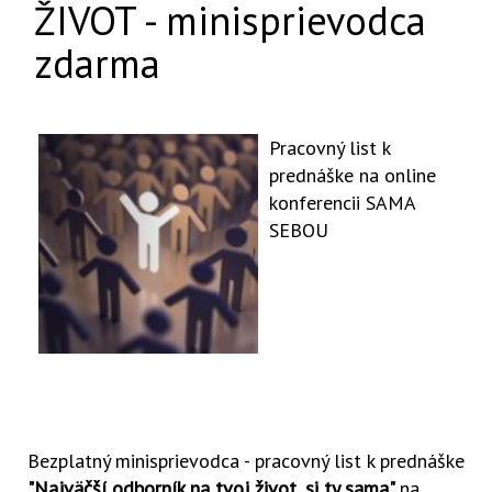
ŽIVOT - minisprievodca
zdarma
Pracovný list k
prednáške na online
konferencii SAMA
SEBOU
Bezplatný minisprievodca - pracovný list k prednáške
"Najväčší odborník na tvoj život, si ty sama"
na