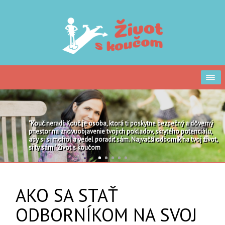
"Kouč neradí. Kouč je osoba, ktorá ti poskytne bezpečný a dôverný
priestor na znovuobjavenie tvojich pokladov, skrytého potenciálu,
aby si si mohol a vedel poradiť sám. Najväčší odborník na tvoj život,
si ty sám." Život s koučom
1
2
3
4
5
AKO SA STAŤ
ODBORNÍKOM NA SVOJ