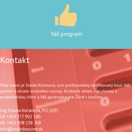
Váš program
Kontakt
Moje meno je Slávka Kočanová, som profesionálny certifikovaný kouč, Váš
partner v oblasti osobného rozvoja, životných zmien, v profesnej a
podnikateľskej sfére a Váš sprievodca pre Život s koučom.
Ing. Slávka Kočanová, PCC (ICF)
ČR +420 777 902 100
SR. +421 908 158 268
info@zivotskoucom.sk