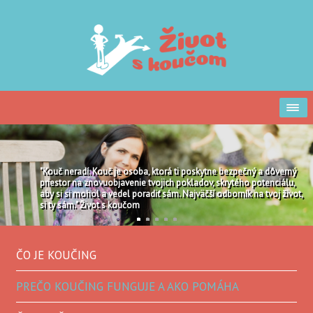
"Kouč neradí. Kouč je osoba, ktorá ti poskytne bezpečný a dôverný
priestor na znovuobjavenie tvojich pokladov, skrytého potenciálu,
aby si si mohol a vedel poradiť sám. Najväčší odborník na tvoj život,
si ty sám." Život s koučom
1
2
3
4
5
ČO JE KOUČING
PREČO KOUČING FUNGUJE A AKO POMÁHA