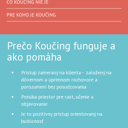
ČO KOUČING NIE JE
PRE KOHO JE KOUČING
Prečo Koučing funguje a
ako pomáha
Prístup zameraný na klienta - založený na
dôvernom a úprimnom rozhovore a
porozumení bez posudzovania
Ponúka priestor pre rast, učenie a
objavovanie
Je to pozitívny prístup orientovaný na
budúcnosť