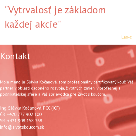
"Vytrvalosť je základom
každej akcie"
Lao-c
Kontakt
Moje meno je Slávka Kočanová, som profesionálny certifikovaný kouč, Váš
partner v oblasti osobného rozvoja, životných zmien, v profesnej a
podnikateľskej sfére a Váš sprievodca pre Život s koučom.
Ing. Slávka Kočanová, PCC (ICF)
ČR +420 777 902 100
SR. +421 908 158 268
info@zivotskoucom.sk